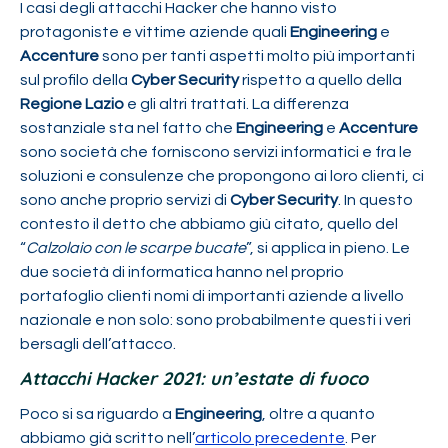
I casi degli attacchi Hacker che hanno visto
protagoniste e vittime aziende quali
Engineering
e
Accenture
sono per tanti aspetti molto più importanti
sul profilo della
Cyber Security
rispetto a quello della
Regione Lazio
e gli altri trattati. La differenza
sostanziale sta nel fatto che
Engineering
e
Accenture
sono società che forniscono servizi informatici e fra le
soluzioni e consulenze che propongono ai loro clienti, ci
sono anche proprio servizi di
Cyber Security
. In questo
contesto il detto che abbiamo giù citato, quello del
“
Calzolaio con le scarpe bucate
”, si applica in pieno. Le
due società di informatica hanno nel proprio
portafoglio clienti nomi di importanti aziende a livello
nazionale e non solo: sono probabilmente questi i veri
bersagli dell’attacco.
Attacchi Hacker 2021: un’estate di fuoco
Poco si sa riguardo a
Engineering
,
oltre a quanto
abbiamo già scritto nell’
articolo precedente
. Per