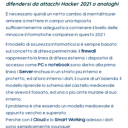
difendersi da attacchi Hacker 2021 o analoghi
È necessario quindi un netto cambio di mentalità per
arrivare a mettere in campo una risposta
sufficientemente adeguata a contenere il livello delle
minacce informatiche comparse in questo 2021.
Il modello di sicurezza informatica si è sempre basato
sul concetto di difesa perimetrale. Il
firewall
rappresenta la linea di difesa esterna: i dispostivi di
accesso come
PC
e
notebook
sono dietro alla prima
linea. I
Server
rinchiusi in un strato più interno e
protetto, ed al loro interno i dati; il cuore di un’azienda. Il
modello riprende lo schema del castello medioevale
che aveva il fossato, ed una o più cinte murarie al suo
interno.
Il problema è che essendo un modello medioevale è
appunto vecchio e superato.
Perché con il
Cloud
e lo
Smart Working
adesso i dati
sono semplicemente ovunque!