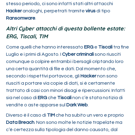
stesso periodo, ci sono infatti stati altri attacchi
Hacker
analoghi, perpetrati tramite
virus
di tipo
Ransomware
.
Altri Cyber attacchi di questa bollente estate:
ERG, Tiscali, TIM
Come quelli che hanno interessato
ERG
e
Tiscali
tra fine
Luglio e i primi di Agosto. I
Cyber criminali
sono riusciti
comunque a colpire entrambi i bersagli criptando loro
una certa quantità di file e dati. Dal momento che,
secondo i rispettivi portavoce, gli
Hacker
non sono
riusciti a portare via copie di dati, si è certamente
trattato di casi con minori disagi e ripercussioni. Infatti
sia nel caso di
ERG
che
Tiscali
non c’è stata notizia di
vendite o aste apparse sul
Dark Web
.
Diverso è il caso di
TIM
che ha subito un vero e proprio
Data Breach
. Non sono molte le notizie trapelate ma
c’è certezza sulla tipologia del danno causato, dal