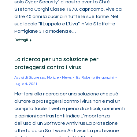
solo Cyber Security” al nostro evento Chi è
Stefano Corghi Classe 1970, capricorno, vive da
oltre 40 anni la cucina in tutte le sue forme. Nel
suo locale “Il Luppolo e L’Uva” in Via Staffette
Partigiane 31 a Modena è…
Dettagli
La ricerca per una soluzione per
proteggersi contro i virus
Avvisi di Sicurezza
,
Notizie - News
By
Roberto Bergonzini
Luglio 4, 2021
Mettersi alla ricerca per una soluzione che può
aiutare a proteggersi contro i virus non è mai un
compito facile. Il web è pieno di articoli, commenti
e opinioni contrastanti Indice L’importanza
dell’uso di un Software Antivirus La protezione
offerta da un Software Antivirus La protezione