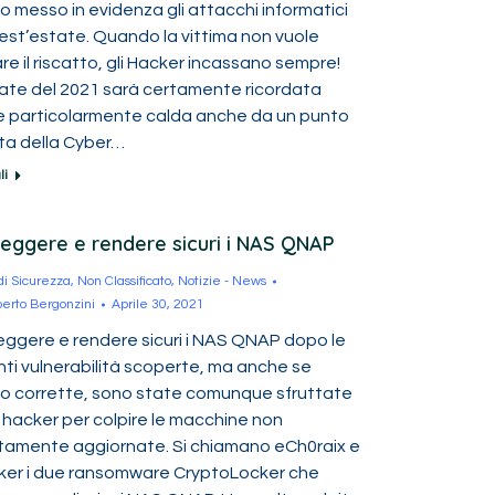
 messo in evidenza gli attacchi informatici
uest’estate. Quando la vittima non vuole
e il riscatto, gli Hacker incassano sempre!
tate del 2021 sarà certamente ricordata
 particolarmente calda anche da un punto
sta della Cyber…
li
eggere e rendere sicuri i NAS QNAP
 di Sicurezza
,
Non Classificato
,
Notizie - News
erto Bergonzini
Aprile 30, 2021
eggere e rendere sicuri i NAS QNAP dopo le
nti vulnerabilità scoperte, ma anche se
to corrette, sono state comunque sfruttate
 hacker per colpire le macchine non
tamente aggiornate. Si chiamano eCh0raix e
ker i due ransomware CryptoLocker che