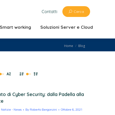
zioni ufficio e Smart working
Contatti
Cerca
 Cloud
e Smart working
Soluzioni Server e Cloud
You are here:
Home
Blog
to di Cyber Security: dalla Padella alla
ce
,
Notizie - News
By
Roberto Bergonzini
Ottobre 6, 2021