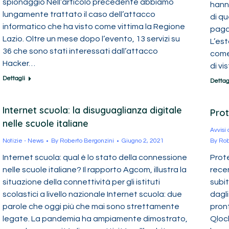
spionaggio Nell’articolo precedente abbiamo
hanno
lungamente trattato il caso dell’attacco
di q
informatico che ha visto come vittima la Regione
pagar
Lazio. Oltre un mese dopo l’evento, 13 servizi su
L’es
36 che sono stati interessati dall’attacco
come
Hacker…
di vi
Dettagli
Dettag
Internet scuola: la disuguaglianza digitale
Prot
nelle scuole italiane
Avvisi
Notizie - News
By
Roberto Bergonzini
Giugno 2, 2021
By
Rob
Internet scuola: qual è lo stato della connessione
Prot
nelle scuole italiane? Il rapporto Agcom, illustra la
rece
situazione della connettività per gli istituti
subi
scolastici a livello nazionale Internet scuola: due
dagli
parole che oggi più che mai sono strettamente
pron
legate. La pandemia ha ampiamente dimostrato,
Qloc