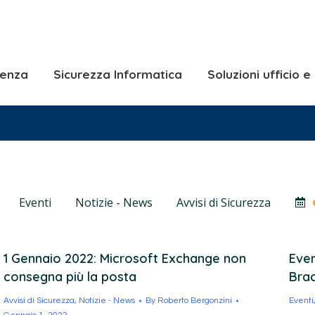
Consulenza
Sicurezza Informatica
Solu
Soluzioni Server e
lenza
Sicurezza Informatica
Soluzioni ufficio 
Eventi
Notizie - News
Avvisi di Sicurezza
1 Gennaio 2022: Microsoft Exchange non
Even
consegna più la posta
Bra
Avvisi di Sicurezza
,
Notizie - News
By
Roberto Bergonzini
Eventi