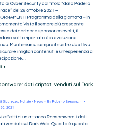
o di Cyber Security dal titolo “dalla Padella
Brace” del 28 ottobre 2021 –
ORNAMENTI Programma della giornata – in
ornamento Visto il sempre più crescente
esse dei partner e sponsor coinvolti, il
dario sotto riportato è in evoluzione
inua. Manteniamo sempre il nostro obettivo
sicurare i migliori contenuti e un’esperienza di
ecipazione…
li
omware: dati criptati venduti sul Dark
b
 di Sicurezza
,
Notizie - News
By
Roberto Bergonzini
 30, 2021
vi effetti di un attacco Ransomware: i dati
tati venduti sul Dark Web. Questo è quanto