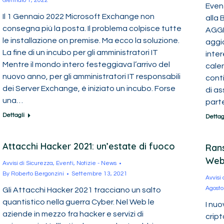
Gennaio 1, 2022
Event
Il 1 Gennaio 2022 Microsoft Exchange non
alla 
consegna più la posta. Il problema colpisce tutte
AGGI
le installazione on premise. Ma ecco la soluzione.
aggi
La fine di un incubo per gli amministratori IT
inter
Mentre il mondo intero festeggiava l’arrivo del
calen
nuovo anno, per gli amministratori IT responsabili
cont
dei Server Exchange, è iniziato un incubo. Forse
di as
una…
part
Dettagli
Dettag
Attacchi Hacker 2021: un’estate di fuoco
Rans
We
Avvisi di Sicurezza
,
Eventi
,
Notizie - News
By
Roberto Bergonzini
Settembre 13, 2021
Avvisi
Agosto
Gli Attacchi Hacker 2021 tracciano un salto
quantistico nella guerra Cyber. Nel Web le
I nuo
aziende in mezzo fra hacker e servizi di
crip