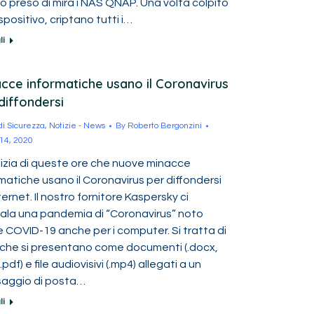
o preso di mira i NAS QNAP. Una volta colpito
spositivo, criptano tutti i…
li
cce informatiche usano il Coronavirus
diffondersi
 di Sicurezza
,
Notizie - News
By
Roberto Bergonzini
14, 2020
tizia di queste ore che nuove minacce
matiche usano il Coronavirus per diffondersi
ternet. Il nostro fornitore Kaspersky ci
ala una pandemia di “Coronavirus” noto
 COVID-19 anche per i computer. Si tratta di
s che si presentano come documenti (.docx,
, .pdf) e file audiovisivi (.mp4) allegati a un
aggio di posta…
li