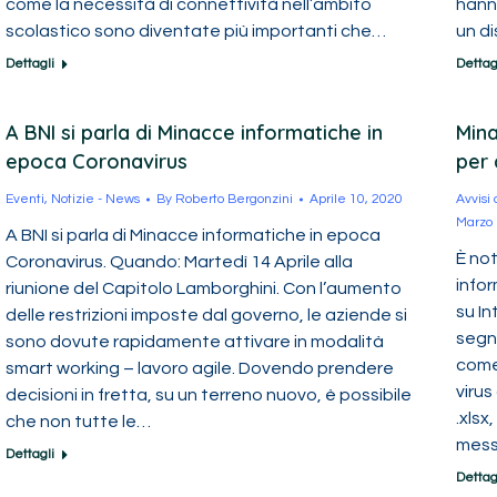
come la necessità di connettività nell’ambito
hann
scolastico sono diventate più importanti che…
un di
Dettagli
Dettag
A BNI si parla di Minacce informatiche in
Mina
epoca Coronavirus
per 
Eventi
,
Notizie - News
By
Roberto Bergonzini
Aprile 10, 2020
Avvisi
Marzo 
A BNI si parla di Minacce informatiche in epoca
È no
Coronavirus. Quando: Martedì 14 Aprile alla
infor
riunione del Capitolo Lamborghini. Con l’aumento
su In
delle restrizioni imposte dal governo, le aziende si
segn
sono dovute rapidamente attivare in modalità
come
smart working – lavoro agile. Dovendo prendere
viru
decisioni in fretta, su un terreno nuovo, è possibile
.xlsx
che non tutte le…
mess
Dettagli
Dettag