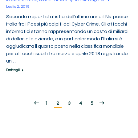
Avvisi di Sicurezza
,
Notizie - News
By
Roberto Bergonzini
Luglio 2, 2018
Secondo i report statistici dell’ultimo anno il Ns. paese
Italia fra i Paesi più colpiti dal Cyber Crime. Gli attacchi
informatici stanno rappresentando un costo di miliardi
di dollari alle aziende, e in particolar modo l’Italia si è
aggiudicata il quarto posto nella classifica mondiale
per attacchi subiti tra marzo e aprile 2018 registrando
un…
Dettagli
1
2
3
4
5