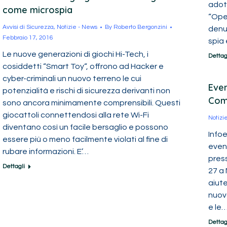
adot
come microspia
“Ope
Avvisi di Sicurezza
,
Notizie - News
By
Roberto Bergonzini
denu
Febbraio 17, 2016
spia 
Le nuove generazioni di giochi Hi-Tech, i
Dettag
cosiddetti “Smart Toy“, offrono ad Hacker e
cyber-criminali un nuovo terreno le cui
Even
potenzialità e rischi di sicurezza derivanti non
Com
sono ancora minimamente comprensibili. Questi
giocattoli connettendosi alla rete Wi-Fi
Notizi
diventano così un facile bersaglio e possono
Infoe
essere più o meno facilmente violati al fine di
event
rubare informazioni. E’…
press
Dettagli
27 a
aiute
nuovo
e le
Dettag