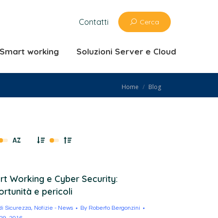
zioni ufficio e Smart working
Contatti
Cerca
 Cloud
e Smart working
Soluzioni Server e Cloud
You are here:
Home
Blog
t Working e Cyber Security:
rtunità e pericoli
 di Sicurezza
,
Notizie - News
By
Roberto Bergonzini