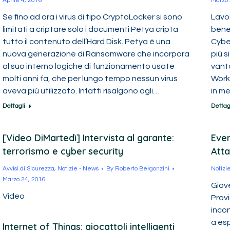
Aprile 4, 2016
Marzo 
Se fino ad ora i virus di tipo CryptoLocker si sono
Lavo
limitati a criptare solo i documenti Petya cripta
benef
tutto il contenuto dell’Hard Disk. Petya è una
Cyber
nuova generazione di Ransomware che incorpora
più s
al suo interno logiche di funzionamento usate
vanta
molti anni fa, che per lungo tempo nessun virus
Worki
aveva più utilizzato. Infatti risalgono agli…
in me
Dettagli
Dettag
[Video DiMartedì] Intervista al garante:
Even
terrorismo e cyber security
Atta
Avvisi di Sicurezza
,
Notizie - News
By
Roberto Bergonzini
Notizi
Marzo 24, 2016
Giov
Video
Provi
incon
a esp
Internet of Things: giocattoli intelligenti