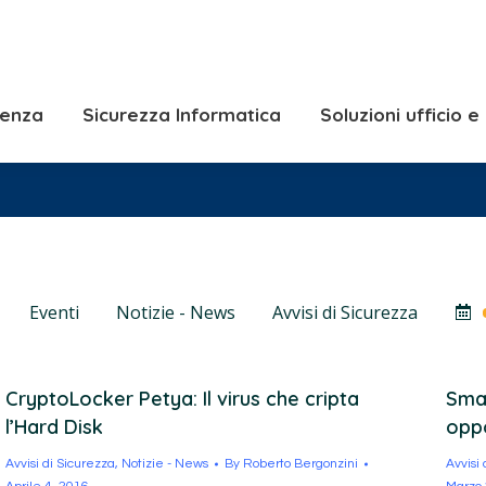
Consulenza
Sicurezza Informatica
Solu
Soluzioni Server e
lenza
Sicurezza Informatica
Soluzioni ufficio 
Eventi
Notizie - News
Avvisi di Sicurezza
CryptoLocker Petya: Il virus che cripta
Smar
l’Hard Disk
oppo
Avvisi di Sicurezza
,
Notizie - News
By
Roberto Bergonzini
Avvisi