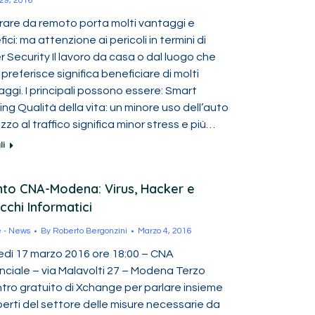
29, 2016
rare da remoto porta molti vantaggi e
ici: ma attenzione ai pericoli in termini di
 Security Il lavoro da casa o dal luogo che
i preferisce significa beneficiare di molti
ggi. I principali possono essere: Smart
ng Qualità della vita: un minore uso dell’auto
zzo al traffico significa minor stress e più…
li
to CNA-Modena: Virus, Hacker e
cchi Informatici
e - News
By
Roberto Bergonzini
Marzo 4, 2016
edì 17 marzo 2016 ore 18:00 – CNA
nciale – via Malavolti 27 – Modena Terzo
tro gratuito di Xchange per parlare insieme
erti del settore delle misure necessarie da