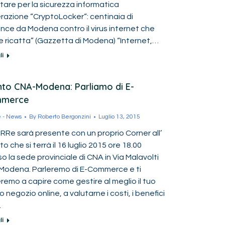
tare per la sicurezza informatica
razione “CryptoLocker“: centinaia di
nce da Modena contro il virus internet che
e ricatta” (Gazzetta di Modena) “Internet,…
li
to CNA-Modena: Parliamo di E-
merce
e - News
By
Roberto Bergonzini
Luglio 13, 2015
RRe sarà presente con un proprio Corner all’
o che si terrà il 16 luglio 2015 ore 18.00
o la sede provinciale di CNA in Via Malavolti
 Modena. Parleremo di E-Commerce e ti
remo a capire come gestire al meglio il tuo
 negozio online, a valutarne i costi, i benefici
…
li