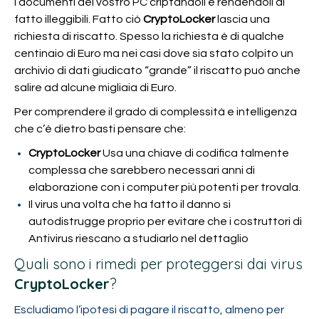
i documenti del vostro PC criptandoli e rendendoli di
fatto illeggibili. Fatto ciò
CryptoLocker
lascia una
richiesta di riscatto. Spesso la richiesta è di qualche
centinaio di Euro ma nei casi dove sia stato colpito un
archivio di dati giudicato “grande” il riscatto può anche
salire ad alcune migliaia di Euro.
Per comprendere il grado di complessità e intelligenza
che c’è dietro basti pensare che:
CryptoLocker
Usa una chiave di codifica talmente
complessa che sarebbero necessari anni di
elaborazione con i computer più potenti per trovala.
Il virus una volta che ha fatto il danno si
autodistrugge proprio per evitare che i costruttori di
Antivirus riescano a studiarlo nel dettaglio
Quali sono i rimedi per proteggersi dai virus
CryptoLocker
?
Escludiamo l’ipotesi di pagare il riscatto, almeno per