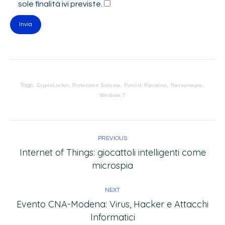
sole finalità ivi previste.
Tags:
CryptoLocker
Protezione Sistema
Punti di Ripristino
Ransomware
Windows 7
PREVIOUS
Internet of Things: giocattoli intelligenti come
microspia
NEXT
Evento CNA-Modena: Virus, Hacker e Attacchi
Informatici