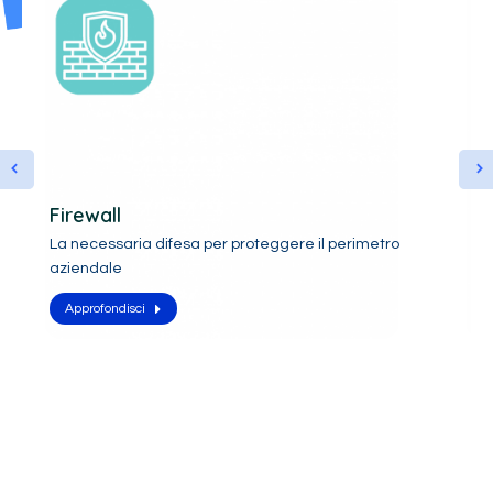
Firewall
Co
La necessaria difesa per proteggere il perimetro
La 
aziendale
de
Approfondisci
A