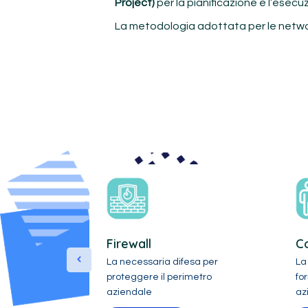
Project)
per la pianificazione e l’esecuz
La metodologia adottata per le netwo
est
Firewall
Co
no la
La necessaria difesa per
La 
ropri sistemi è
proteggere il perimetro
fo
aziendale
az