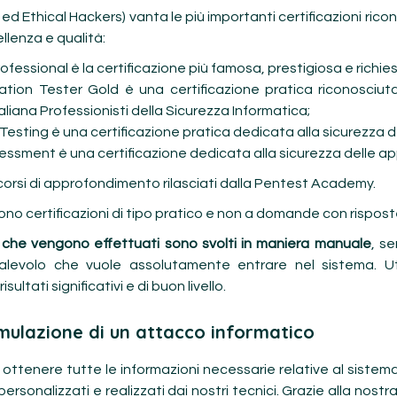
 ed Ethical Hackers) vanta le più importanti certificazioni ricon
llenza e qualità:
rofessional è la certificazione più famosa, prestigiosa e richi
tion Tester Gold è una certificazione pratica riconosciuta a
liana Professionisti della Sicurezza Informatica;
esting è una certificazione pratica dedicata alla sicurezza d
sessment è una certificazione dedicata alla sicurezza delle app
o i corsi di approfondimento rilasciati dalla Pentest Academy.
sono certificazioni di tipo pratico e non a domande con rispost
 che vengono effettuati sono svolti in maniera manuale
, s
alevolo che vuole assolutamente entrare nel sistema. Ut
ltati significativi e di buon livello.
imulazione di un attacco informatico
r ottenere tutte le informazioni necessarie relative al siste
o personalizzati e realizzati dai nostri tecnici. Grazie alla nos