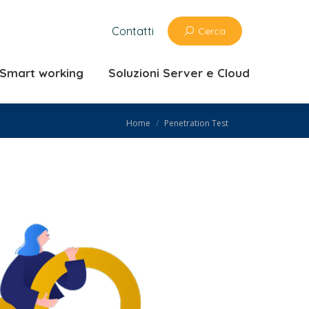
zioni ufficio e Smart working
Contatti
Cerca
 Cloud
e Smart working
Soluzioni Server e Cloud
You are here:
Home
Penetration Test