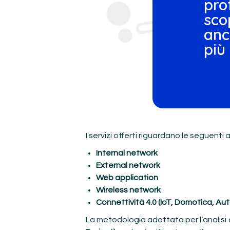
pro
sco
anc
più
I servizi offerti riguardano le seguenti 
Internal network
External network
Web application
Wireless network
Connettività 4.0 (IoT, Domotica, Au
La metodologia adottata per l’analisi