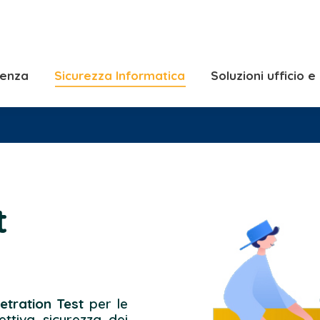
Consulenza
Sicurezza Informatica
Solu
Soluzioni Server e
lenza
Sicurezza Informatica
Soluzioni ufficio 
t
etration Test
per le
ettiva sicurezza dei