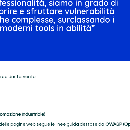
fessionalità, siamo in grado di
prire e sfruttare vulnerabilità
he complesse, surclassando i
 moderni tools in abilità”
aree di intervento:
tomazione Industriale)
 delle pagine web segue le linee guida dettate da
OWASP (Ope