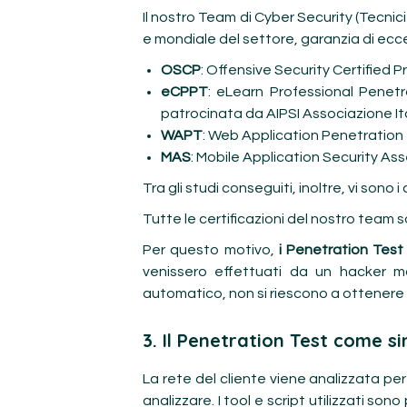
Il nostro Team di Cyber Security (Tecnici
e mondiale del settore, garanzia di ecce
OSCP
: Offensive Security Certified P
eCPPT
: eLearn Professional Penetra
patrocinata da AIPSI Associazione Ita
WAPT
: Web Application Penetration T
MAS
: Mobile Application Security As
Tra gli studi conseguiti, inoltre, vi son
Tutte le certificazioni del nostro team 
Per questo motivo,
i Penetration Test
venissero effettuati da un hacker m
automatico, non si riescono a ottenere risu
3. Il Penetration Test come s
La rete del cliente viene analizzata pe
analizzare. I tool e script utilizzati son