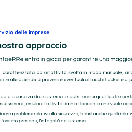
rvizio delle imprese
 nostro approccio
 InfoeRRe entra in gioco per garantire una maggio
, caratterizzata da un’attività svolta in modo manuale, andan
ente alle aziende di prevenire eventuali attacchi hacker e di 
o di sicurezza di un sistema, i nostri tecnici qualificati e cer
y Assessment, emulare l’attività di un attaccante che vuole ac
duare i problemi relativi alla sicurezza, bensì anche quelli relativ
ssero presenti, l’integrità del sistema.