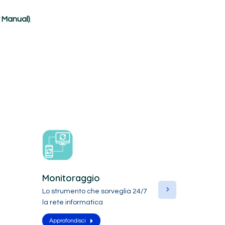
 Manual)
.
Monitoraggio
VPN
Lo strumento che sorveglia 24/7
Garantire, q
e
la rete informatica
un ingresso ri
alle…
Approfondisci