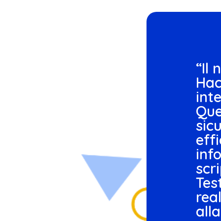
“Il
Hac
int
Ques
sic
eff
inf
scri
Tes
real
all