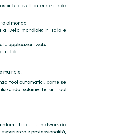
osciute a livello internazionale
esta al mondo;
 livello mondiale; in Italia è
elle applicazioni web;
 mobili.
e multiple.
enza tool automatici, come se
ilizzando solamente un tool
ma informatico e del network da
tra esperienza e professionalità,