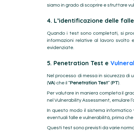
siamo in grado di scoprire e sfruttare vu
4. L’identificazione delle fall
Quando i test sono completati, si proce
informazioni relative al lavoro svolto e
evidenziate.
5. Penetration Test e
Vulnera
Nel processo di messa in sicurezza di u
(
VA
) che il “
Penetration Test
” (
PT
).
Per valutare in maniera completa il grad
nel Vulnerability Assessment, emulare l
In questo modo il sistema informatico
eventuali falle e vulnerabilità, prima che
Questi test sono previsti da varie norma