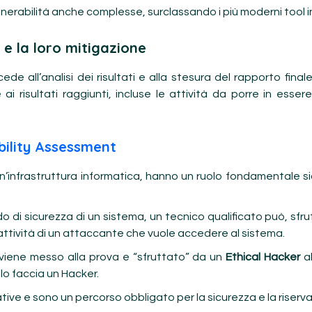
lnerabilità anche complesse, surclassando i più moderni tool in
e e la loro mitigazione
de all’analisi dei risultati e alla stesura del rapporto fin
 ai risultati raggiunti, incluse le attività da porre in esser
bility Assessment
n’infrastruttura informatica, hanno un ruolo fondamentale sia 
o di sicurezza di un sistema, un tecnico qualificato può, sfrut
’attività di un attaccante che vuole accedere al sistema.
 viene messo alla prova e “sfruttato” da un
Ethical Hacker
al
 lo faccia un Hacker.
tive e sono un percorso obbligato per la sicurezza e la riserva