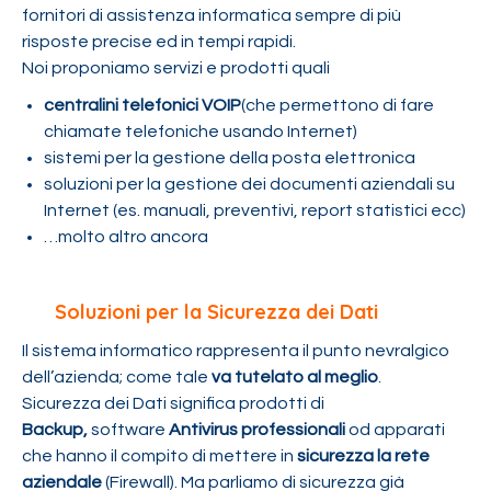
fornitori di assistenza informatica sempre di più
risposte precise ed in tempi rapidi.
Noi proponiamo servizi e prodotti quali
centralini telefonici
VOIP
(che permettono di fare
chiamate telefoniche usando Internet)
sistemi per la gestione della posta elettronica
soluzioni per la gestione dei documenti aziendali su
Internet (es. manuali, preventivi, report statistici ecc)
…molto altro ancora
Soluzioni per la Sicurezza dei Dati
Il sistema informatico rappresenta il punto nevralgico
dell’azienda; come tale
va tutelato al meglio
.
Sicurezza dei Dati significa prodotti di
Backup,
software
Antivirus professionali
od apparati
che hanno il compito di mettere in
sicurezza la rete
aziendale
(Firewall). Ma parliamo di sicurezza già