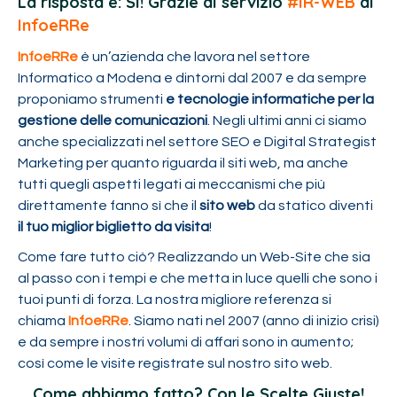
La risposta è: SI! Grazie al servizio
#IR-WEB
di
InfoeRRe
InfoeRRe
è un’azienda che lavora nel settore
Informatico a Modena e dintorni dal 2007 e da sempre
proponiamo strumenti
e tecnologie informatiche per la
gestione delle comunicazioni
. Negli ultimi anni ci siamo
anche specializzati nel settore SEO e Digital Strategist
Marketing per quanto riguarda il siti web, ma anche
tutti quegli aspetti legati ai meccanismi che più
direttamente fanno sì che il
sito web
da statico diventi
il tuo miglior biglietto da visita
!
Come fare tutto ciò? Realizzando un Web-Site che sia
al passo con i tempi e che metta in luce quelli che sono i
tuoi punti di forza. La nostra migliore referenza si
chiama
InfoeRRe
. Siamo nati nel 2007 (anno di inizio crisi)
e da sempre i nostri volumi di affari sono in aumento;
così come le visite registrate sul nostro sito web.
Come abbiamo fatto? Con le Scelte Giuste!