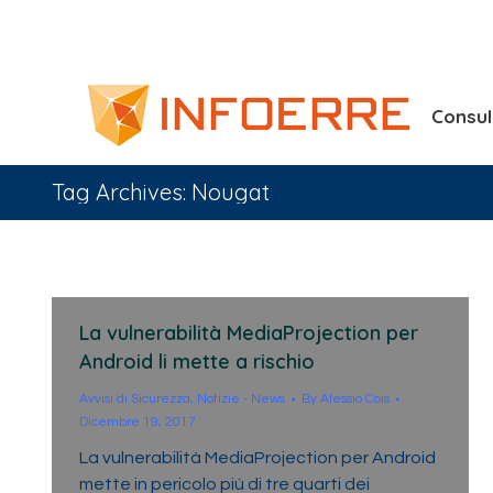
Consu
Tag Archives:
Nougat
La vulnerabilità MediaProjection per
Android li mette a rischio
Avvisi di Sicurezza
,
Notizie - News
By
Alessio Cois
Dicembre 19, 2017
La vulnerabilità MediaProjection per Android
mette in pericolo più di tre quarti dei