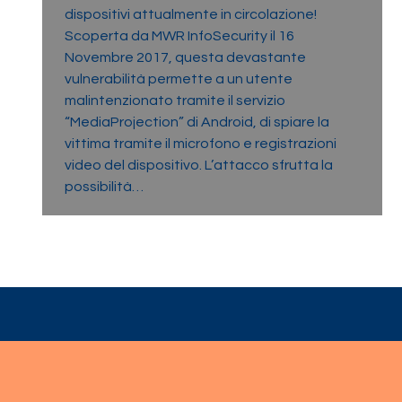
dispositivi attualmente in circolazione!
Scoperta da MWR InfoSecurity il 16
Novembre 2017, questa devastante
vulnerabilità permette a un utente
malintenzionato tramite il servizio
“MediaProjection” di Android, di spiare la
vittima tramite il microfono e registrazioni
video del dispositivo. L’attacco sfrutta la
possibilità…