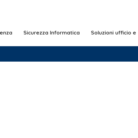
Consulenza
Sicurezza Informatica
Solu
Soluzioni Server e
lenza
Sicurezza Informatica
Soluzioni ufficio 