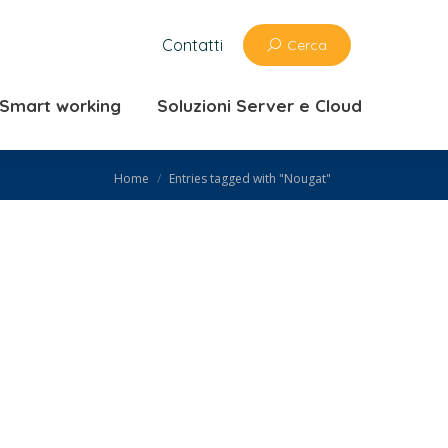
zioni ufficio e Smart working
Contatti
Cerca
 Cloud
e Smart working
Soluzioni Server e Cloud
You are here:
Home
Entries tagged with "Nougat"