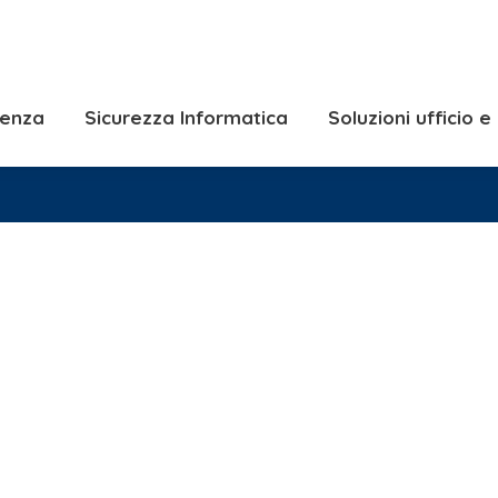
Consulenza
Sicurezza Informatica
Solu
Soluzioni Server e
lenza
Sicurezza Informatica
Soluzioni ufficio 