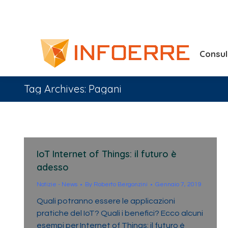
Consu
Tag Archives:
Pagani
IoT Internet of Things: il futuro è
adesso
Notizie - News
By
Roberto Bergonzini
Gennaio 7, 2019
Quali potranno essere le applicazioni
pratiche del IoT? Quali i benefici? Ecco alcuni
esempi per Internet of Things: il futuro è