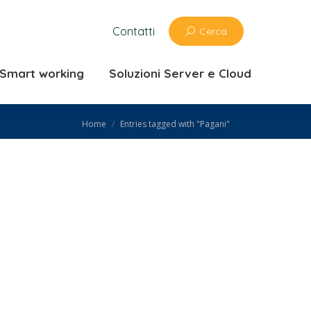
zioni ufficio e Smart working
Contatti
Cerca
 Cloud
e Smart working
Soluzioni Server e Cloud
You are here:
Home
Entries tagged with "Pagani"