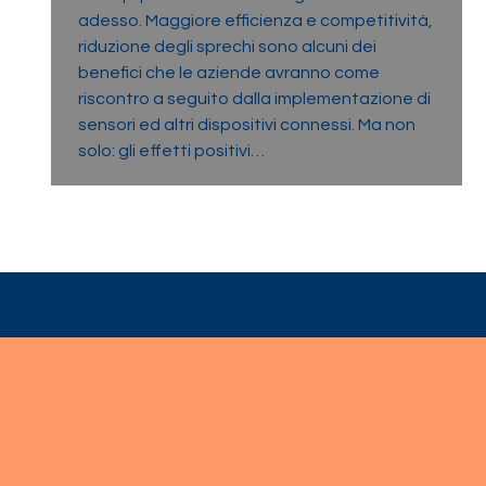
adesso. Maggiore efficienza e competitività,
riduzione degli sprechi sono alcuni dei
benefici che le aziende avranno come
riscontro a seguito dalla implementazione di
sensori ed altri dispositivi connessi. Ma non
solo: gli effetti positivi…