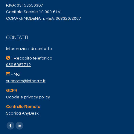
P.IVA: 03153550367
Capitale Sociale 10.000 € I.V.
CCIAA di MODENA n. REA: 363320/2007
CONTATTI
Informazioni di contatto:
- Recapito telefonico
059 5967712
- Mail
supporto@infoerre.it
GDPR
Cookie e privacy policy
Controllo Remoto
Scarica AnyDesk
Find us on: