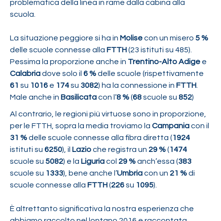
problematica della linea in rame dalla cabina alla
scuola.
La situazione peggiore si ha in
Molise
con un misero
5 %
delle scuole connesse alla
FTTH
(23 istituti su 485).
Pessima la proporzione anche in
Trentino-Alto Adige
e
Calabria
dove solo il
6 %
delle scuole (rispettivamente
61
su
1016
e
174
su
3082
) ha la connessione in
FTTH
.
Male anche in
Basilicata
con l’
8 %
(
68
scuole su
852
)
Al contrario, le regioni più virtuose sono in proporzione,
per le FTTH, sopra la media troviamo la
Campania
con il
31 %
delle scuole connesse alla fibra diretta (
1924
istituti su
6250
), il
Lazio
che registra un
29 %
(
1474
scuole su
5082
) e la
Liguria
col
29 %
anch’essa (
383
scuole su
1333
), bene anche l’
Umbria
con un
21 %
di
scuole connesse alla
FTTH
(
226
su
1095
).
È altrettanto significativa la nostra esperienza che
abbiamo raccolto nel lontano 2016 e raccontata