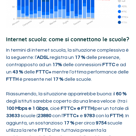
Internet scuola: come si connettono le scuole?
In termini di internet scuola, la situazione complessiva è
la seguente: l’
ADSL
registra un
17 %
delle presenze,
contrapposto ad un
17%
delle connessioni
FTTC
e ad
un
43 %
delle
FTTC+
mentre l’ottima performance delle
FTTH
è presente nel
17 %
delle scuole.
Riassumendo, la situazione apparirebbe buona: il
60 %
degli istituti sarebbe coperto da una linea veloce (tra i
100 Mbps e 1 Gbps
, cioè
FTTC+ e FTTH
)per un totale di
33633
scuole (
23880
con l’
FTTC+
e
9783
con la
FTTH
). In
aggiunta, un sostanzioso
17 %
per circa
9754
scuole
utilizza la rete
FTTC
che tuttavia presenta la