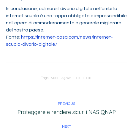
In conclusione, colmare il divario digitale nell’ambito
internet scuola è una tappa obbligata e imprescindibile
nell’opera di ammodernamento e generale migliorare
del nostro paese.
Fonte:
https://internet-casa.com/news/internet-
scuola-divario-digitale/
Tags:
ADSL
Agcom
FTTC
FTTH
PREVIOUS
Proteggere e rendere sicuri i NAS QNAP
NEXT