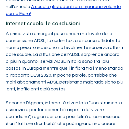
nell’articolo
A scuola gli studenti ora imparano volando
con la Fibra!
Internet scuola: le conclusioni
A prima vista emerge il peso ancora notevole della
connessione ADSL, la cui lentezza e scarsa affidabilità
hanno pesato e pesano notevolmente sui servizi offerti
dalle scuole. La diffusione dell’ADSL sorprende ancora
di più in quanto i servizi ADSL in Italia sono tra i più
costosi in Europa mentre quelli in fibra tra i meno stando
al rapporto DESI 2020. In poche parole, parrebbe che
molti abbonamenti ADSL persistano malgrado siano più
lenti, inefficienti e più costosi.
Secondo l’Agcom, internet è diventato “uno strumento
essenziale per fondamentali aspetti del vivere
quotidiano”, ragion per cui la possibilità di connessione
è un “fattore di criticità” che può ingrandire o creare