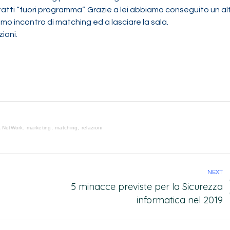
ntatti “fuori programma”. Grazie a lei abbiamo conseguito un al
simo incontro di matching ed a lasciare la sala.
ioni.
 NetWork
marketing
matching
relazioni
NEXT
5 minacce previste per la Sicurezza
informatica nel 2019