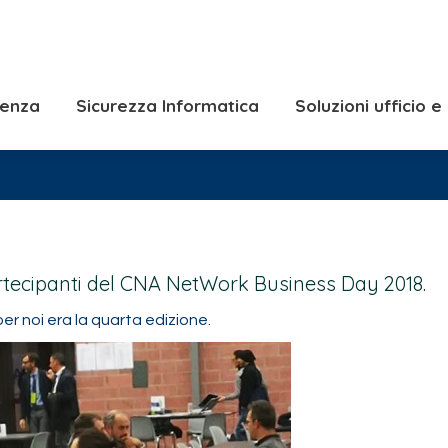
Consulenza
Sicurezza Informatica
Solu
Soluzioni Server e
lenza
Sicurezza Informatica
Soluzioni ufficio 
rtecipanti del CNA NetWork Business Day 2018.
per noi era la quarta edizione.