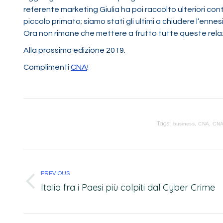
referente marketing Giulia ha poi raccolto ulteriori co
piccolo primato; siamo stati gli ultimi a chiudere l’enne
Ora non rimane che mettere a frutto tutte queste relaz
Alla prossima edizione 2019.
Complimenti
CNA
!
Tags:
business
CNA
CNA
PREVIOUS
Italia fra i Paesi più colpiti dal Cyber Crime