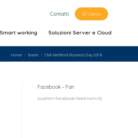
zioni ufficio e Smart working
Contatti
Cerca
 Cloud
e Smart working
Soluzioni Server e Cloud
You are here:
Home
Eventi
CNA NetWork Business Day 2018
Facebook – Fan
[custom-facebook-feed num=5]